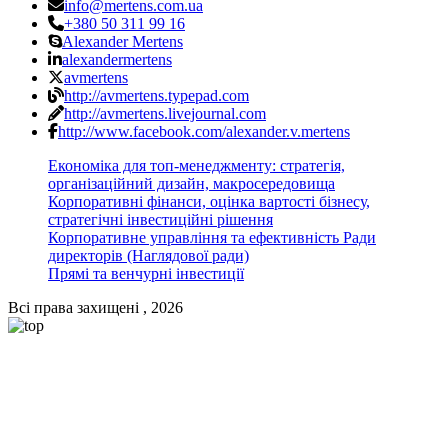
info@mertens.com.ua
+380 50 311 99 16
Alexander Mertens
alexandermertens
avmertens
http://avmertens.typepad.com
http://avmertens.livejournal.com
http://www.facebook.com/alexander.v.mertens
Економіка для топ-менеджменту: стратегія,
організаційний дизайн, макросередовища
Корпоративні фінанси, оцінка вартості бізнесу,
стратегічні інвестиційні рішення
Корпоративне управління та ефективність Ради
директорів (Наглядової ради)
Прямі та венчурні інвестиції
Всі права захищені , 2026