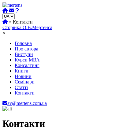
Skip
to
content
»
Контакти
Сторінка О.В.Мертенса
×
Головна
Про автора
Виступи
Курси МВА
Консалтинг
Книги
Новини
Семінари
Статті
Контакти
av@mertens.com.ua
Контакти