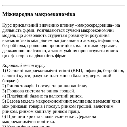
Міжнародна макроекономіка
Курс присвячений вивченню впливу «макросередовища» на
діяльність фірми. Розглядаються сучасні макроекономічні
моделі, що дозволяють студентам розвинути розуміння
взаємозв’язків між рівнем національного доходу, інфляцією,
безробіттям, грошовою пропозицією, валютними курсами,
державною політикою, а також уміння прогнозувати вплив
цих факторів на діяльність фірми.
Короткий зміст курсу:
1) Основні макроекономічні змінні (ВВП, інфляція, безробіття,
валютні курси, рахунки платіжного балансу, державний
бюджет).
2) Ринок товарів і послуг та ринки капіталу.
3) Грошова система та ринок грошей.
4) Платіжний баланс та валютний ринок.
5) Базова модель макроекономічних коливань: взаємозв’язки
між ринками товарів і послуг, ринком грошей, валютним
ринком, ринком капіталу, ринком праці.
6) Причини криз та спадів економіки. Державна
макроекономічна політика.
7) Економічне зростання.