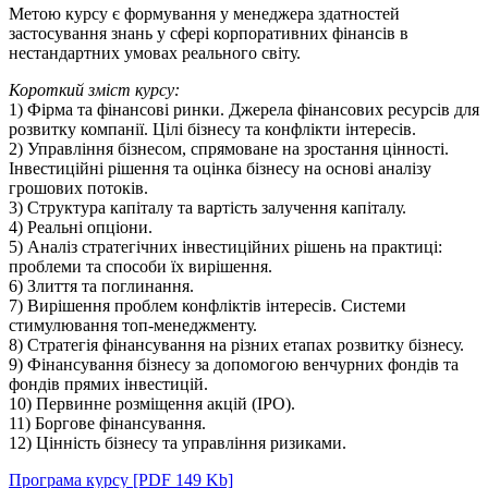
Метою курсу є формування у менеджера здатностей
застосування знань у сфері корпоративних фінансів в
нестандартних умовах реального світу.
Короткий зміст курсу:
1) Фірма та фінансові ринки. Джерела фінансових ресурсів для
розвитку компанії. Цілі бізнесу та конфлікти інтересів.
2) Управління бізнесом, спрямоване на зростання цінності.
Інвестиційні рішення та оцінка бізнесу на основі аналізу
грошових потоків.
3) Структура капіталу та вартість залучення капіталу.
4) Реальні опціони.
5) Аналіз стратегічних інвестиційних рішень на практиці:
проблеми та способи їх вирішення.
6) Злиття та поглинання.
7) Вирішення проблем конфліктів інтересів. Системи
стимулювання топ-менеджменту.
8) Стратегія фінансування на різних етапах розвитку бізнесу.
9) Фінансування бізнесу за допомогою венчурних фондів та
фондів прямих інвестицій.
10) Первинне розміщення акцій (IPO).
11) Боргове фінансування.
12) Цінність бізнесу та управління ризиками.
Програма курсу [PDF 149 Kb]