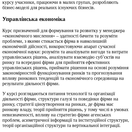
курсу учасники, працюючи в малих групах, розробляють
бізнес-моделі для реальних існуючих бізнесів.
Управлінська економіка
Курс призначений для формування та розвитку у менеджера
«економічного мислення» – здатності бачити та розуміти
проблеми, з якими стикається фірма в навколишній
економічній дійсності, використовуючи апарат сучасної
економічної науки: розуміти та аналізувати вигоди та витрати
управлінських рішень, аналізувати взаємодію суб’єктів на
ринку та всередині фірми для прийняття ефективних
управлінських рішень, приймати рішення на основі розуміння
закономірностей функціонування ринків та прогнозування
впливу ринкових тенденцій та економічного середовища на
результати діяльності фірми.
У курсі розглядаються питання технології та організації
діяльності фірми, структури галузі та поведінки фірми на
ринку, стратегії ціноутворення на ринках, де фірма має
ринкову владу, теорії прийняття рішень, у тому числі в умовах
невизначеності, впливу на стратегію фірми агенських
проблем, асиметричної інформації та інституційної структури,
теорії організаційної структури та вертикальної інтеграції.