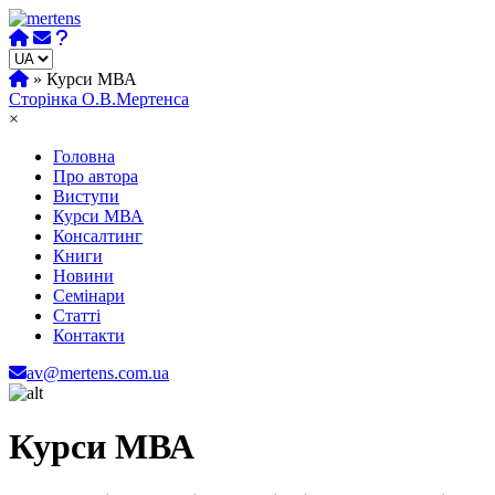
Skip
to
content
»
Курси МВА
Сторінка О.В.Мертенса
×
Головна
Про автора
Виступи
Курси МВА
Консалтинг
Книги
Новини
Семінари
Статті
Контакти
av@mertens.com.ua
Курси МВА